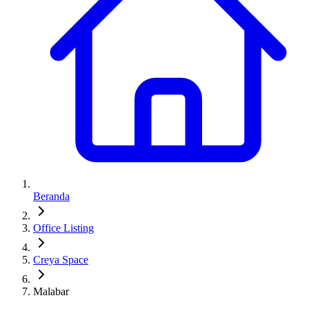
Beranda
Office Listing
Creya Space
Malabar